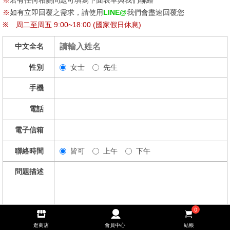
※
如有立即回覆之需求，請使用
LINE@
我們會盡速回覆您
※
周二至周五 9:00~18:00 (國家假日休息)
中文全名
性別
女士
先生
手機
電話
電子信箱
聯絡時間
皆可
上午
下午
問題描述
0
逛商店
會員中心
結帳