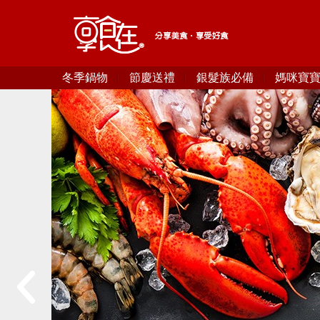
冬季鍋物
節慶送禮
銀髮族必備
媽咪寶