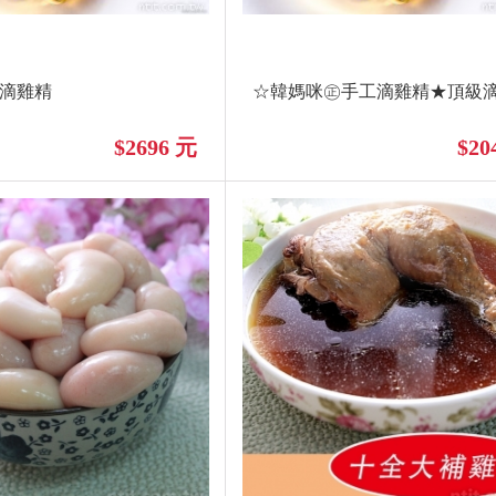
棗滴雞精
☆韓媽咪㊣手工滴雞精★頂級
$2696 元
$20