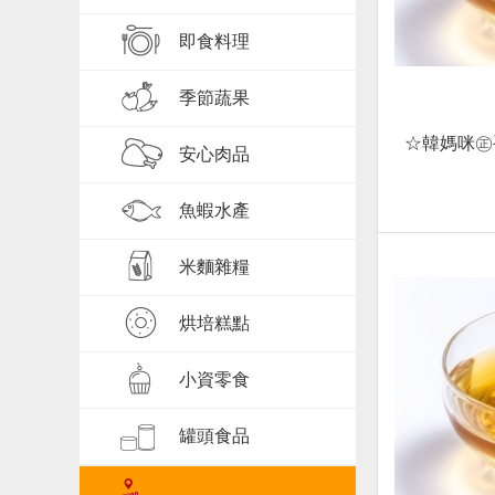
即食料理
季節蔬果
☆韓媽咪㊣
安心肉品
魚蝦水產
米麵雜糧
烘培糕點
小資零食
罐頭食品