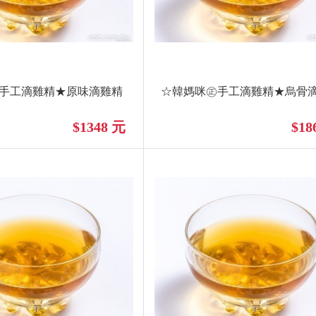
手工滴雞精★原味滴雞精
☆韓媽咪㊣手工滴雞精★烏骨
$1348 元
$18