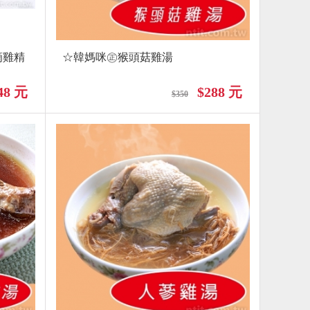
滴雞精
☆韓媽咪㊣猴頭菇雞湯
48 元
$288 元
$350