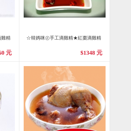
滴雞精
☆韓媽咪㊣手工滴雞精★紅棗滴雞精
60 元
$1348 元